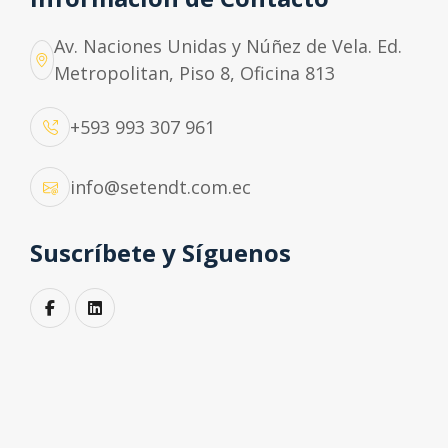
Métodos de inspección que evalúan la integridad de
Av. Naciones Unidas y Núñez de Vela. Ed.
materiales sin alterarlos
Metropolitan, Piso 8, Oficina 813
+593 993 307 961
info@setendt.com.ec
Inspección Visual (VT)
Servicios de Inspección Visual (VT) para
Suscríbete y Síguenos
detección de defectos superficiales en
soldaduras y componentes industriales.
Cumplimiento ASME, AWS, API.
Ver detalles