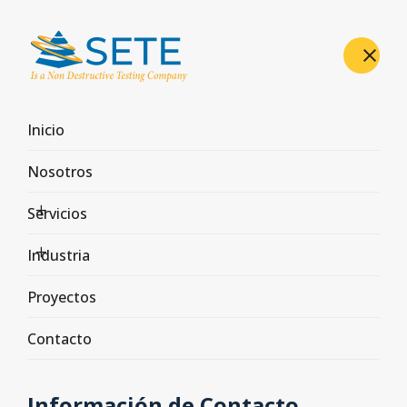
Proyectos
Inicio
Inicio
Proyectos
Nosotros
Servicios
Industria
Proyectos
Contacto
Información de Contacto